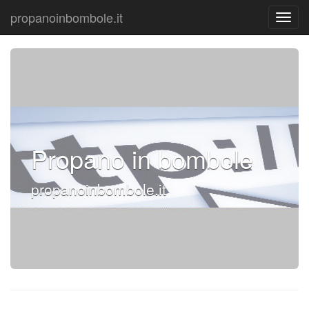
propanoinbombole.it
Propano in bombole
propanoinbombole.it